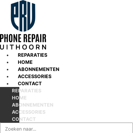
Ga
naar
de
inhoud
REPARATIES
HOME
ABONNEMENTEN
ACCESSORIES
CONTACT
REPARATIES
HOME
ABONNEMENTEN
ACCESSORIES
CONTACT